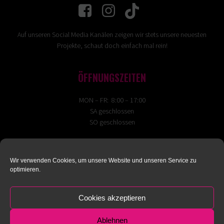
Auf unseren Social Media Kanälen zeigen wir stets unsere neuesten
Projekte, schaut doch einfach mal rein!
ÖFFNUNGSZEITEN
MON – FR: 8:00 – 17:00
SA geschlossen
SO geschlossen
IMPRESSUM
Wir verwenden Cookies, um unsere Website und unseren Service zu
DATENSCHUTZ
optimieren.
Cookies akzeptieren
Ablehnen