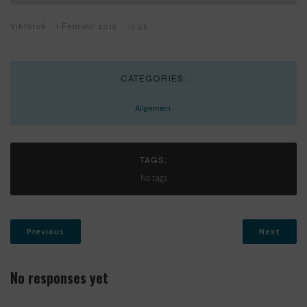
-
-
Viktor06
1 Februar 2015
13:55
CATEGORIES:
Allgemein
TAGS:
No tags
Previous
Next
No responses yet