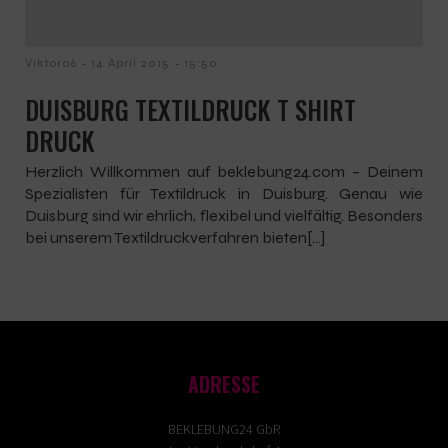
-
-
Viktor06
14 April 2015
15:50
DUISBURG TEXTILDRUCK T SHIRT
DRUCK
Herzlich Willkommen auf beklebung24.com – Deinem
Spezialisten für Textildruck in Duisburg. Genau wie
Duisburg sind wir ehrlich, flexibel und vielfältig. Besonders
bei unserem Textildruckverfahren bieten[…]
ADRESSE
BEKLEBUNG24 GbR