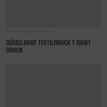
-
-
Viktor06
14 April 2015
16:18
DÜSSELDORF TEXTILDRUCK T SHIRT
DRUCK