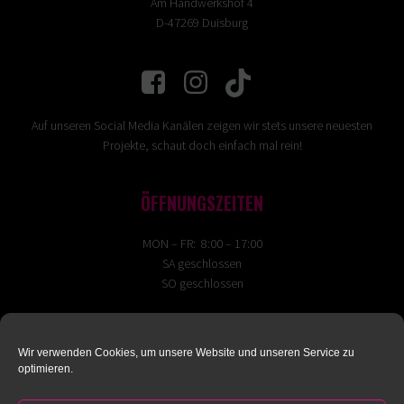
Am Handwerkshof 4
D-47269 Duisburg
Auf unseren Social Media Kanälen zeigen wir stets unsere neuesten
Projekte, schaut doch einfach mal rein!
ÖFFNUNGSZEITEN
MON – FR: 8:00 – 17:00
SA geschlossen
SO geschlossen
IMPRESSUM
Wir verwenden Cookies, um unsere Website und unseren Service zu
DATENSCHUTZ
optimieren.